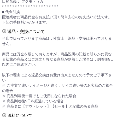
口座名義： フクモト（カ
*-*-*-*-*-*-*-*-*-*-*-*-*-*-*-*-*-*-*-*-*-*
■ 代金引換
配達業者に商品代金をお支払い頂く簡単安心のお支払い方法です。
下記の手数料がかかります。
返品・交換について
当店で扱っております商品は，性質上，返品・交換は承っておりま
せん。
商品には万全を期しておりますが，商品説明の記載と明らかに異な
る状態の商品又はご注文と異なる商品が到着した場合は，到着後5日
以内にご連絡下さい。
以下の理由による返品交換はお受け出来ませんので予めご了承下さ
い
※ ご注文間違い，イメージと違う，サイズ違い等のお客様のご都合
の場合
※ 商品到着後一度でもご使用になられた場合
※ 商品到着後5日を経過している場合
※ 商品名に【アウトレット】【セール】と記載のある商品
送料について