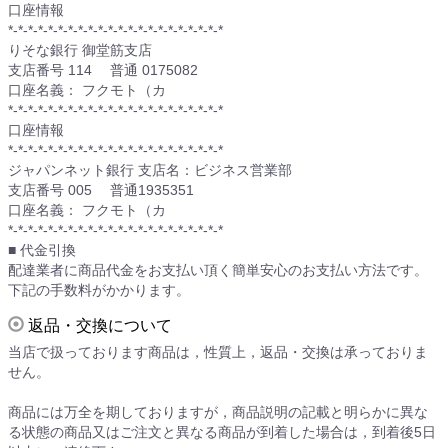
口座情報
*-*-*-*-*-*-*-*-*-*-*-*-*-*-*-*-*-*-*-*-*-*
りそな銀行 御堂筋支店
支店番号 114 普通 0175082
口座名義： フクモト（カ
*-*-*-*-*-*-*-*-*-*-*-*-*-*-*-*-*-*-*-*-*-*
口座情報
*-*-*-*-*-*-*-*-*-*-*-*-*-*-*-*-*-*-*-*-*-*
ジャパンネット銀行 支店名：ビジネス営業部
支店番号 005 普通1935351
口座名義： フクモト（カ
*-*-*-*-*-*-*-*-*-*-*-*-*-*-*-*-*-*-*-*-*-*
■ 代金引換
配達業者に商品代金をお支払い頂く簡単安心のお支払い方法です。
下記の手数料がかかります。
返品・交換について
当店で扱っております商品は，性質上，返品・交換は承っておりま
せん。
商品には万全を期しておりますが，商品説明の記載と明らかに異な
る状態の商品又はご注文と異なる商品が到着した場合は，到着後5日