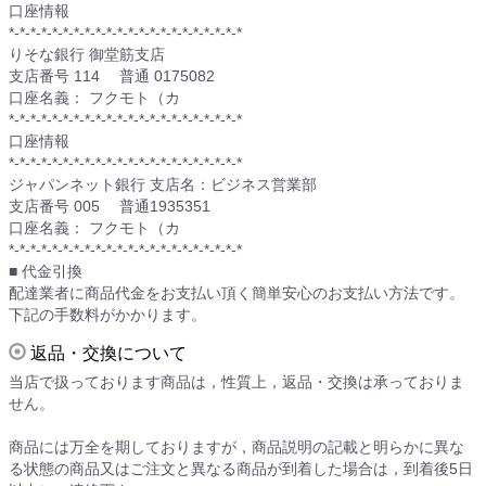
口座情報
*-*-*-*-*-*-*-*-*-*-*-*-*-*-*-*-*-*-*-*-*-*
りそな銀行 御堂筋支店
支店番号 114 普通 0175082
口座名義： フクモト（カ
*-*-*-*-*-*-*-*-*-*-*-*-*-*-*-*-*-*-*-*-*-*
口座情報
*-*-*-*-*-*-*-*-*-*-*-*-*-*-*-*-*-*-*-*-*-*
ジャパンネット銀行 支店名：ビジネス営業部
支店番号 005 普通1935351
口座名義： フクモト（カ
*-*-*-*-*-*-*-*-*-*-*-*-*-*-*-*-*-*-*-*-*-*
■ 代金引換
配達業者に商品代金をお支払い頂く簡単安心のお支払い方法です。
下記の手数料がかかります。
返品・交換について
当店で扱っております商品は，性質上，返品・交換は承っておりま
せん。
商品には万全を期しておりますが，商品説明の記載と明らかに異な
る状態の商品又はご注文と異なる商品が到着した場合は，到着後5日